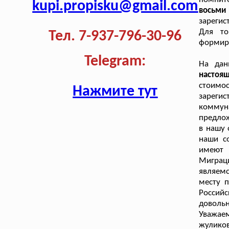
kupi.propisku@gmail.com
восьм
зарегис
Для то
Тел. 7-937-796-30-96
формиру
Telegram:
На дан
настоя
стоим
Нажмите тут
зареги
коммуна
предлож
в нашу 
наши с
имеют 
Миграци
являемс
месту 
Россий
доволь
Уважае
жулико