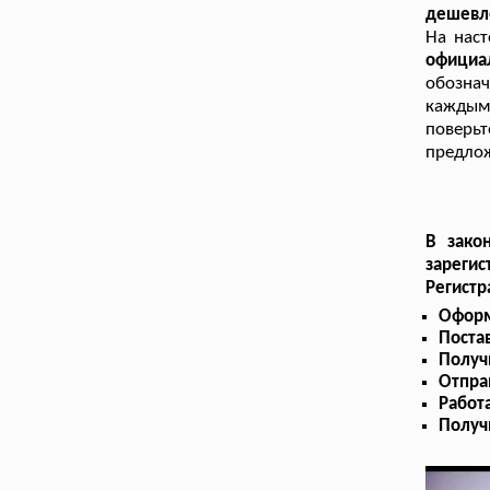
дешевле
На нас
официа
обознач
каждым
поверьт
предлож
В зако
зарегис
Регистр
Оформ
Поста
Получ
Отпра
Работ
Получ