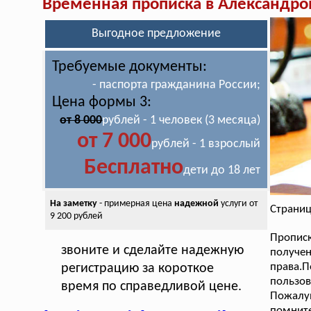
Временная прописка в Александро
Выгодное предложение
Требуемые документы:
- паспорта гражданина России;
Цена формы 3:
от 8 000
рублей - 1 человек (3 месяца)
от 7 000
рублей - 1 взрослый
Бесплатно
дети до 18 лет
На заметку
- примерная цена
надежной
услуги от
Страниц
9 200 рублей
Прописк
звоните и сделайте надежную
получ
права.
регистрацию за короткое
пользов
время по справедливой цене.
Пожалуй
помни